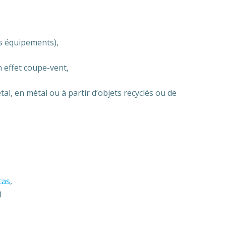
s équipements),
n effet coupe-vent,
l, en métal ou à partir d’objets recyclés ou de
cas
,
)