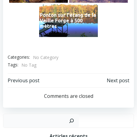
Ponton sur l'étang de la
Veille Forge à 500
mètres
Categories:
No Category
Tags:
No Tag
Post
Post
Previous post
Next post
navigation
navigation
Comments are closed
Rechercher
Articles récents