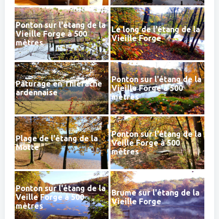
Ponton sur l'étang de la
Le long de l'étang de la
Vieille Forge à 500
Vieille Forge
mètres
Ponton sur l'étang de la
Pâturage en Thiérache
Vieille Forge à 500
ardennaise
mètres
Ponton sur l'étang de la
Plage de l'étang de la
Veille Forge à 500
Motte
mètres
Ponton sur l'étang de la
Brume sur l'étang de la
Veille Forge à 500
Vieille Forge
mètres