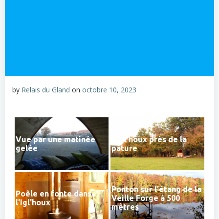
by
Relais du Gland
on
octobre 10, 2023
Vue par une matinée
L'Igl'houx près de la
gelée
pâture
Ponton sur l'étang de la
Poêle en fonte dans
Veille Forge à 500
l'Igl'houx
mètres