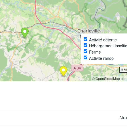
Activité détente
Hébergement insolite
Ferme
Activité rando
5 k
©
OpenStreetMap
cont
Post
Nex